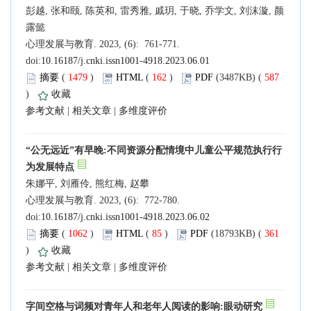
彭越, 张和颐, 陈英和, 雷秀雅, 戚玥, 于晓, 乔学文, 刘沫漩, 颜
露懿
心理发展与教育. 2023, (6): 761-771.
doi:
10.16187/j.cnki.issn1001-4918.2023.06.01
摘要
(
1479
)
HTML
(
162
)
PDF
(3487KB) (
587
)
收藏
参考文献
|
相关文章
|
多维度评价
“公无远近”有早晚:不同资源分配情境中儿童公平规范执行行
为发展特点
朱娜平, 刘雁伶, 熊红梅, 赵攀
心理发展与教育. 2023, (6): 772-780.
doi:
10.16187/j.cnki.issn1001-4918.2023.06.02
摘要
(
1062
)
HTML
(
85
)
PDF
(18793KB) (
361
)
收藏
参考文献
|
相关文章
|
多维度评价
字间空格与词频对青年人和老年人阅读的影响:眼动研究