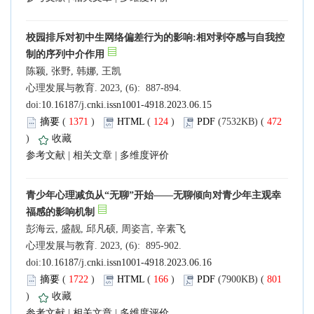
校园排斥对初中生网络偏差行为的影响:相对剥夺感与自我控
制的序列中介作用
陈颖, 张野, 韩娜, 王凯
心理发展与教育. 2023, (6): 887-894.
doi:
10.16187/j.cnki.issn1001-4918.2023.06.15
摘要
(
1371
)
HTML
(
124
)
PDF
(7532KB) (
472
)
收藏
参考文献
|
相关文章
|
多维度评价
青少年心理减负从“无聊”开始——无聊倾向对青少年主观幸
福感的影响机制
彭海云, 盛靓, 邱凡硕, 周姿言, 辛素飞
心理发展与教育. 2023, (6): 895-902.
doi:
10.16187/j.cnki.issn1001-4918.2023.06.16
摘要
(
1722
)
HTML
(
166
)
PDF
(7900KB) (
801
)
收藏
参考文献
|
相关文章
|
多维度评价