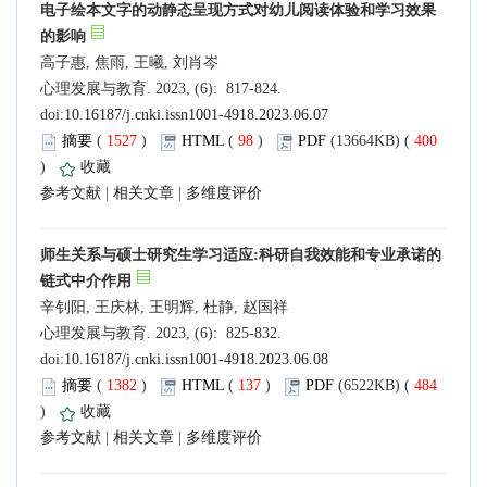
电子绘本文字的动静态呈现方式对幼儿阅读体验和学习效果
的影响
高子惠, 焦雨, 王曦, 刘肖岑
心理发展与教育. 2023, (6): 817-824.
doi:
10.16187/j.cnki.issn1001-4918.2023.06.07
摘要
(
1527
)
HTML
(
98
)
PDF
(13664KB) (
400
)
收藏
参考文献
|
相关文章
|
多维度评价
师生关系与硕士研究生学习适应:科研自我效能和专业承诺的
链式中介作用
辛钊阳, 王庆林, 王明辉, 杜静, 赵国祥
心理发展与教育. 2023, (6): 825-832.
doi:
10.16187/j.cnki.issn1001-4918.2023.06.08
摘要
(
1382
)
HTML
(
137
)
PDF
(6522KB) (
484
)
收藏
参考文献
|
相关文章
|
多维度评价