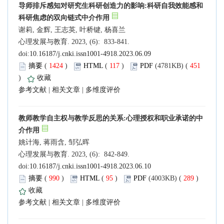
导师排斥感知对研究生科研创造力的影响:科研自我效能感和
科研焦虑的双向链式中介作用
谢莉, 金辉, 王志英, 叶桥键, 杨喜兰
心理发展与教育. 2023, (6): 833-841.
doi:
10.16187/j.cnki.issn1001-4918.2023.06.09
摘要
(
1424
)
HTML
(
117
)
PDF
(4781KB) (
451
)
收藏
参考文献
|
相关文章
|
多维度评价
教师教学自主权与教学反思的关系:心理授权和职业承诺的中
介作用
姚计海, 蒋雨含, 邹弘晖
心理发展与教育. 2023, (6): 842-849.
doi:
10.16187/j.cnki.issn1001-4918.2023.06.10
摘要
(
990
)
HTML
(
95
)
PDF
(4003KB) (
289
)
收藏
参考文献
|
相关文章
|
多维度评价