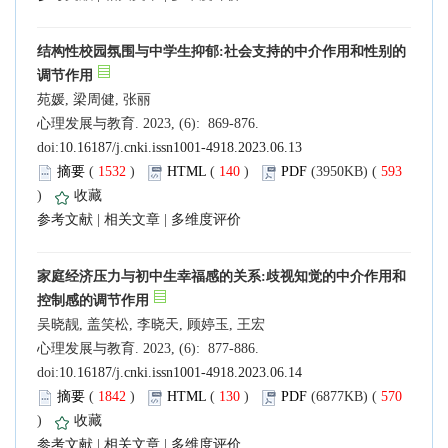
结构性校园氛围与中学生抑郁:社会支持的中介作用和性别的
调节作用
苑媛, 梁周健, 张丽
心理发展与教育. 2023, (6): 869-876.
doi:
10.16187/j.cnki.issn1001-4918.2023.06.13
摘要
(
1532
)
HTML
(
140
)
PDF
(3950KB) (
593
)
收藏
参考文献
|
相关文章
|
多维度评价
家庭经济压力与初中生幸福感的关系:歧视知觉的中介作用和
控制感的调节作用
吴晓靓, 盖笑松, 李晓天, 顾婷玉, 王宏
心理发展与教育. 2023, (6): 877-886.
doi:
10.16187/j.cnki.issn1001-4918.2023.06.14
摘要
(
1842
)
HTML
(
130
)
PDF
(6877KB) (
570
)
收藏
参考文献
|
相关文章
|
多维度评价