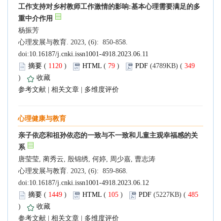
工作支持对乡村教师工作激情的影响:基本心理需要满足的多
重中介作用
杨振芳
心理发展与教育. 2023, (6): 850-858.
doi:
10.16187/j.cnki.issn1001-4918.2023.06.11
摘要
(
1120
)
HTML
(
79
)
PDF
(4789KB) (
349
)
收藏
参考文献
|
相关文章
|
多维度评价
心理健康与教育
亲子依恋和祖孙依恋的一致与不一致和儿童主观幸福感的关
系
唐莹莹, 蔺秀云, 殷锦绣, 何婷, 周少嘉, 曹志涛
心理发展与教育. 2023, (6): 859-868.
doi:
10.16187/j.cnki.issn1001-4918.2023.06.12
摘要
(
1449
)
HTML
(
105
)
PDF
(5227KB) (
485
)
收藏
参考文献
|
相关文章
|
多维度评价