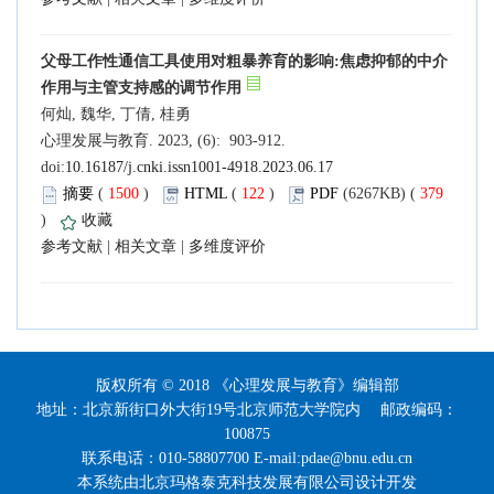
父母工作性通信工具使用对粗暴养育的影响:焦虑抑郁的中介
作用与主管支持感的调节作用
何灿, 魏华, 丁倩, 桂勇
心理发展与教育. 2023, (6): 903-912.
doi:
10.16187/j.cnki.issn1001-4918.2023.06.17
摘要
(
1500
)
HTML
(
122
)
PDF
(6267KB) (
379
)
收藏
参考文献
|
相关文章
|
多维度评价
版权所有 © 2018 《心理发展与教育》编辑部
地址：北京新街口外大街19号北京师范大学院内 邮政编码：
100875
联系电话：010-58807700 E-mail:pdae@bnu.edu.cn
本系统由
北京玛格泰克科技发展有限公司
设计开发