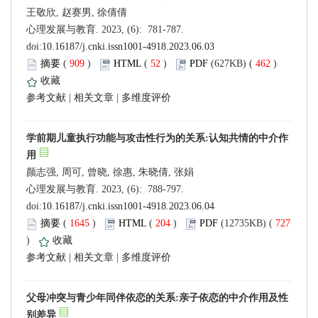
王敬欣, 赵赛男, 徐倩倩
心理发展与教育. 2023, (6): 781-787.
doi:
10.16187/j.cnki.issn1001-4918.2023.06.03
摘要
(
909
)
HTML
(
52
)
PDF
(627KB) (
462
)
收藏
参考文献
|
相关文章
|
多维度评价
学前期儿童执行功能与攻击性行为的关系:认知共情的中介作
用
颜志强, 周可, 曾晓, 徐惠, 朱晓倩, 张娟
心理发展与教育. 2023, (6): 788-797.
doi:
10.16187/j.cnki.issn1001-4918.2023.06.04
摘要
(
1645
)
HTML
(
204
)
PDF
(12735KB) (
727
)
收藏
参考文献
|
相关文章
|
多维度评价
父母冲突与青少年同伴依恋的关系:亲子依恋的中介作用及性
别差异