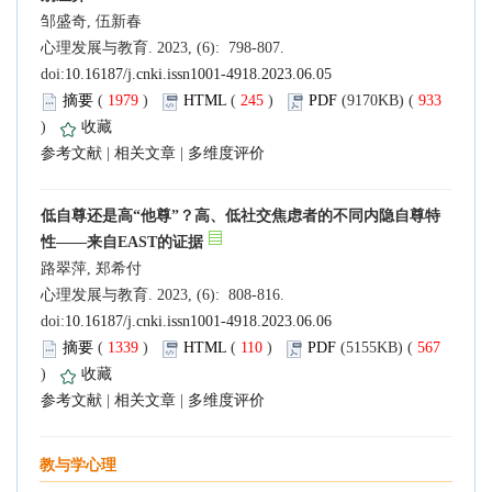
邹盛奇, 伍新春
心理发展与教育. 2023, (6): 798-807.
doi:
10.16187/j.cnki.issn1001-4918.2023.06.05
摘要
(
1979
)
HTML
(
245
)
PDF
(9170KB) (
933
)
收藏
参考文献
|
相关文章
|
多维度评价
低自尊还是高“他尊”？高、低社交焦虑者的不同内隐自尊特
性——来自EAST的证据
路翠萍, 郑希付
心理发展与教育. 2023, (6): 808-816.
doi:
10.16187/j.cnki.issn1001-4918.2023.06.06
摘要
(
1339
)
HTML
(
110
)
PDF
(5155KB) (
567
)
收藏
参考文献
|
相关文章
|
多维度评价
教与学心理